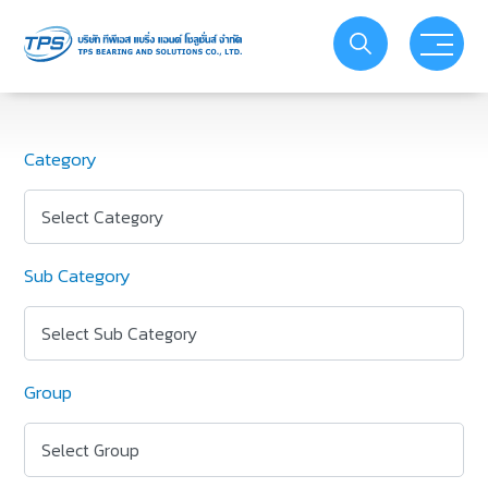
PRODUCT
ABOUT US
Category
SERVICE
Select Category
ACTIVITIES
Sub Category
PROMOTIONS
Select Sub Category
Group
YOUTUBE
Select Group
CATALOG