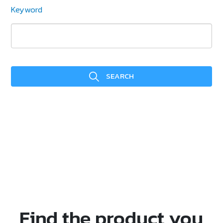
Keyword
CONTACT US
บริษัท ทีพีเอส แบริ่ง แอนด์ โซลูชั่นส์ จำกัด
98/8-9 หมู่ที่ 3 ตำบลดอนหัวฬ่อ อำเภอเมือง จังหวัดชลบุรี
SEARCH
20000
083-078-4515
033-083-988-9
sales@tpsbearing.com
sales@tpsbearing.com
Find the product you