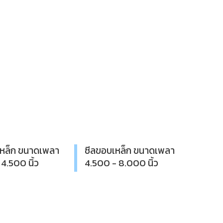
ขนาดเพลา
ซีลขอบเหล็ก ขนาดเพลา
 4.500 นิ้ว
4.500 - 8.000 นิ้ว