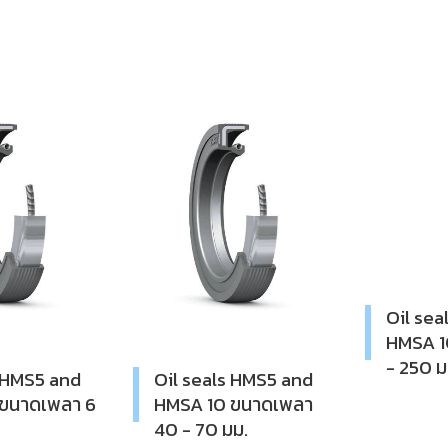
Oil seals HMS5
HMSA 1
- 250 ม
Oil seals HMS5 and
ขนาดเพลา 6
HMSA 10 ขนาดเพลา
40 - 70 มม.