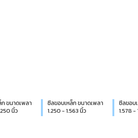
ดเพลา
ซีลขอบเหล็ก ขนาดเพลา
ซีลขอบเหล็ก 
250 นิ้ว
1.250 - 1.563 นิ้ว
1.578 - 