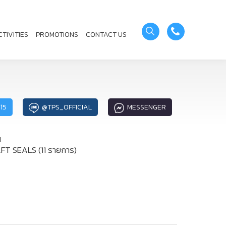
CTIVITIES
PROMOTIONS
CONTACT US
15
@TPS_OFFICIAL
MESSENGER
น
FT SEALS (11 รายการ)