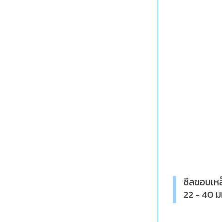
ซีลขอบเห
22 - 40 ม