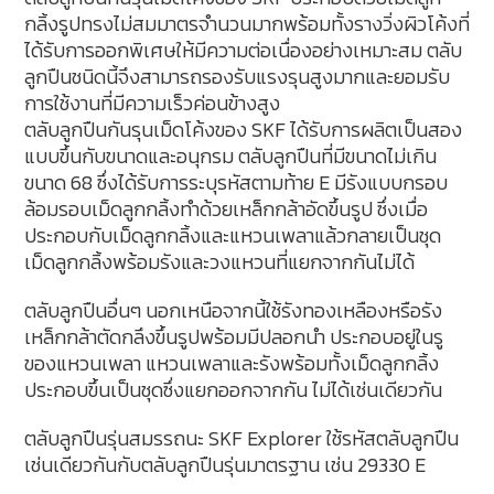
กลิ้งรูปทรงไม่สมมาตรจำนวนมากพร้อมทั้งรางวิ่งผิวโค้งที่
ได้รับการออกพิเศษให้มีความต่อเนื่องอย่างเหมาะสม ตลับ
ลูกปืนชนิดนี้จึงสามารถรองรับแรงรุนสูงมากและยอมรับ
การใช้งานที่มีความเร็วค่อนข้างสูง
ตลับลูกปืนกันรุนเม็ดโค้งของ SKF ได้รับการผลิตเป็นสอง
แบบขึ้นกับขนาดและอนุกรม ตลับลูกปืนที่มีขนาดไม่เกิน
ขนาด 68 ซึ่งได้รับการระบุรหัสตามท้าย E มีรังแบบกรอบ
ล้อมรอบเม็ดลูกกลิ้งทำด้วยเหล็กกล้าอัดขึ้นรูป ซึ่งเมื่อ
ประกอบกับเม็ดลูกกลิ้งและแหวนเพลาแล้วกลายเป็นชุด
เม็ดลูกกลิ้งพร้อมรังและวงแหวนที่แยกจากกันไม่ได้
ตลับลูกปืนอื่นๆ นอกเหนือจากนี้ใช้รังทองเหลืองหรือรัง
เหล็กกล้าตัดกลึงขึ้นรูปพร้อมมีปลอกนำ ประกอบอยู่ในรู
ของแหวนเพลา แหวนเพลาและรังพร้อมทั้งเม็ดลูกกลิ้ง
ประกอบขึ้นเป็นชุดซึ่งแยกออกจากกัน ไม่ได้เช่นเดียวกัน
ตลับลูกปืนรุ่นสมรรถนะ SKF Explorer ใช้รหัสตลับลูกปืน
เช่นเดียวกันกับตลับลูกปืนรุ่นมาตรฐาน เช่น 29330 E