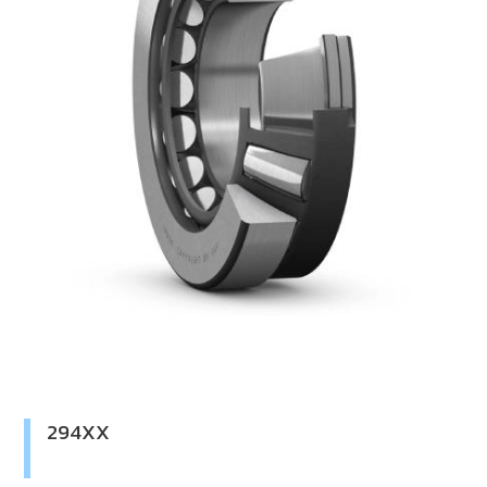
294XX