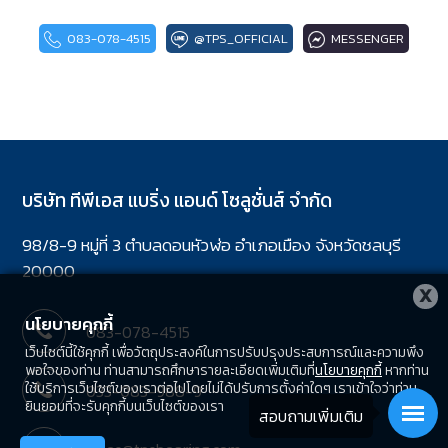
083-078-4515
@TPS_OFFICIAL
MESSENGER
บริษัท ทีพีเอส แบริ่ง แอนด์ โซลูชั่นส์ จำกัด
98/8-9 หมู่ที่ 3 ตำบลดอนหัวฬ่อ อำเภอเมือง จังหวัดชลบุรี
20000
X
นโยบายคุกกี้
083-078-4515
เว็บไซต์นี้ใช้คุกกี้ เพื่อวัตถุประสงค์ในการปรับปรุงประสบการณ์และความพึง
พอใจของท่าน ท่านสามารถศึกษารายละเอียดเพิ่มเติมที่
นโยบายคุกกี้
หากท่าน
ใช้บริการเว็บไซต์ของเราต่อไปโดยไม่ได้ปรับการตั้งค่าใดๆ เราเข้าใจว่าท่าน
033-083-988-9
ยินยอมที่จะรับคุกกี้บนเว็บไซต์ของเรา
สอบถามเพิ่มเติม