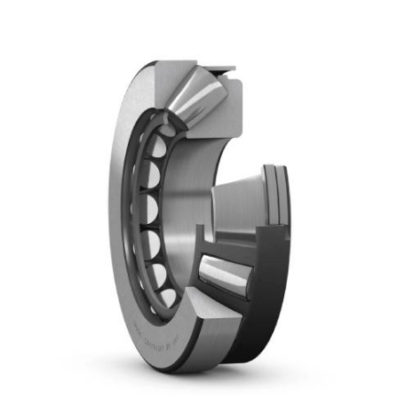
CONTACT US
บริษัท ทีพีเอส แบริ่ง แอนด์ โซลูชั่นส์ จำกัด
98/8-9 หมู่ที่ 3 ตำบลดอนหัวฬ่อ อำเภอเมือง จังหวัดชลบุรี
20000
083-078-4515
033-083-988-9
sales@tpsbearing.com
sales@tpsbearing.com