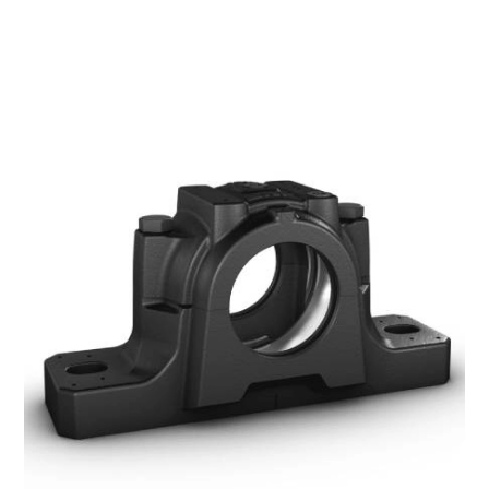
CONTACT US
บริษัท ทีพีเอส แบริ่ง แอนด์ โซลูชั่นส์ จำกัด
98/8-9 หมู่ที่ 3 ตำบลดอนหัวฬ่อ อำเภอเมือง จังหวัดชลบุรี
20000
083-078-4515
033-083-988-9
sales@tpsbearing.com
sales@tpsbearing.com