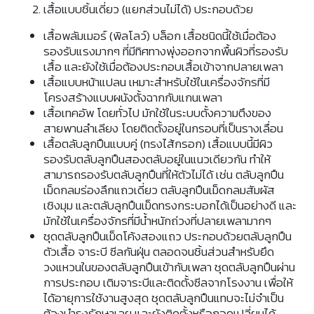
เสื้อแบบชิ้นเดี่ยว (แยกส่วนไม่ได้) ประกอบด้วย
เสื้อพลัมเมอร์ (พิลโลว์) บล็อก เสื้อชนิดนี้ใช้เมื่อต้อง
รองรับแรงมากๆ ที่มีทิศทางพุ่งออกจากพื้นผิวที่รองรับ
เสื้อ และยังใช้เมื่อต้องประกอบเสื้อเข้าจากปลายเพลา
เสื้อแบบหน้าแปลน เหมาะสำหรับใช้ในเครื่องจักรที่มี
โครงสร้างแบบผนังตั้งฉากกับแกนเพลา
เสื้อเทคอัพ โดยทั่วไป มักใช้ในระบบตั้งความตึงของ
สายพานลำเลียง โดยติดตั้งอยู่ในกรอบที่เป็นรางเลื่อน
เสื้อตลับลูกปืนแบบคู่ (ทรงไส้กรอก) เสื้อแบบนี้มีผิว
รองรับตลับลูกปืนสองตลับอยู่ในแนวเดียวกัน ทำให้
สามารถรองรับตลับลูกปืนที่ให้ตัวไม่ได้ เช่น ตลับลูกปืน
เม็ดกลมร่องลึกแถวเดี่ยว ตลับลูกปืนเม็ดกลมสัมผัส
เชิงมุม และตลับลูกปืนเม็ดทรงกระบอกได้เป็นอย่างดี และ
มักใช้ในเครื่องจักรที่มีน้ำหนักถ่วงที่ปลายเพลามากๆ
ชุดตลับลูกปืนเม็ดโค้งสองแถว ประกอบด้วยตลับลูกปืน
ตัวเสื้อ จาระบี ซีลกันฝุ่น ตลอดจนชิ้นส่วนสำหรับยึด
วงแหวนในของตลับลูกปืนเข้ากับเพลา ชุดตลับลูกปืนผ่าน
การประกอบ เติมจาระบีและติดตั้งซีลจากโรงงาน เพื่อให้
ได้อายุการใช้งานสูงสุด ชุดตลับลูกปืนแทบจะไม่จำเป็น
ต้องบำรุงรักษาเลย และยังติดตั้งหรือถอดเปลี่ยนได้