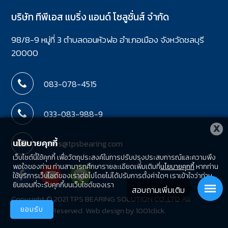
บริษัท ทีพีเอส แบริ่ง แอนด์ โซลูชั่นส์ จำกัด
98/8-9 หมู่ที่ 3 ตำบลดอนหัวฬ่อ อำเภอเมือง จังหวัดชลบุรี
20000
083-078-4515
033-083-988-9
X
นโยบายคุกกี้
sales@tpsbearing.com
เว็บไซต์นี้ใช้คุกกี้ เพื่อวัตถุประสงค์ในการปรับปรุงประสบการณ์และความพึง
พอใจของท่าน ท่านสามารถศึกษารายละเอียดเพิ่มเติมที่
นโยบายคุกกี้
หากท่าน
ใช้บริการเว็บไซต์ของเราต่อไปโดยไม่ได้ปรับการตั้งค่าใดๆ เราเข้าใจว่าท่าน
ยินยอมที่จะรับคุกกี้บนเว็บไซต์ของเรา
สอบถามเพิ่มเติม
Copyright © 2021 TPS BEARING SOLUTION CO.,LTD All
ยอมรับ
right served.Reserved.
Web design by 1001click.